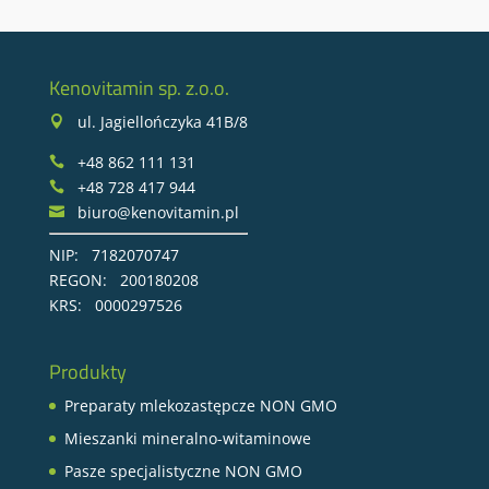
Kenovitamin sp. z.o.o.
ul. Jagiellończyka 41B/8

+48 862 111 131

+48 728 417 944

biuro@kenovitamin.pl

NIP: 7182070747
REGON: 200180208
KRS: 0000297526
Produkty
Preparaty mlekozastępcze NON GMO
Mieszanki mineralno-witaminowe
Pasze specjalistyczne NON GMO