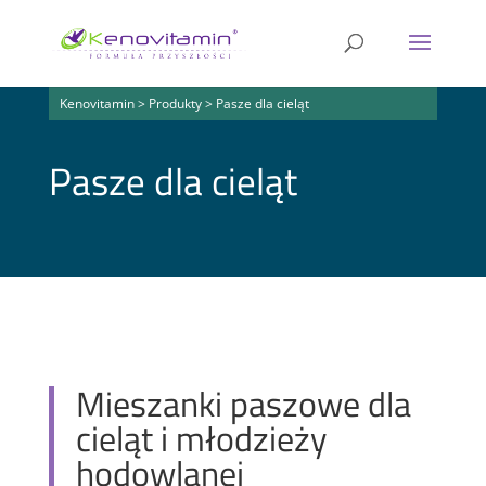
Kenovitamin
>
Produkty
>
Pasze dla cieląt
Pasze dla cieląt
Mieszanki paszowe dla
cieląt i młodzieży
hodowlanej