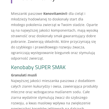
Mieszanki paszowe
Kenovitamin®
dla cieląt i
młodzieży hodowlanej to doskonały start dla
młodego pokolenia zwierząt w Twoim stadzie. Oparte
są na najwyższej jakości komponentach, mają wysoką
strawność oraz doskonały smak gwarantujący dobre
pobranie. Zawierają składniki, które przyczyniają się
do szybkiego i prawidłowego rozwoju żwacza,
ograniczają występowanie biegunek oraz stymulują
odporność zwierząt.
Kenobaby SUPER SMAK
Granulati musli
Najwyższej jakości mieszanka paszowa z dodatkiem
całych ziaren kukurydzy i owsa, zawierająca produkty
mleczne oraz wzbogacona maślanem sodu. Całe
ziarna wydatnie stymulują żwacz do szybszego
rozwoju, a kwas masłowy wpływa na zwiększenie
powierzchni kosmków jelitowych na dalszych