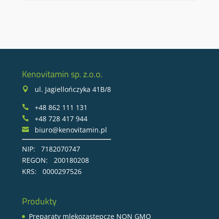
Kenovitamin sp. z.o.o.
ul. Jagiellończyka 41B/8

+48 862 111 131

+48 728 417 944

biuro@kenovitamin.pl

NIP: 7182070747
REGON: 200180208
KRS: 0000297526
Produkty
Preparaty mlekozastępcze NON GMO